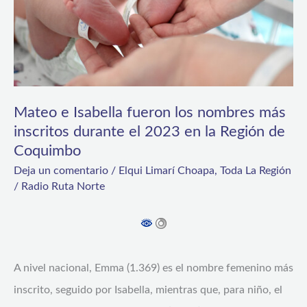
nombres
más
inscritos
durante
el
Mateo e Isabella fueron los nombres más
2023
inscritos durante el 2023 en la Región de
Coquimbo
en
Deja un comentario
/
Elqui Limarí Choapa
,
Toda La Región
la
/
Radio Ruta Norte
Región
de
Coquimbo
A nivel nacional, Emma (1.369) es el nombre femenino más
inscrito, seguido por Isabella, mientras que, para niño, el