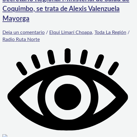
Coquimbo, se trata de Alexis Valenzuela
Mayorga
Deja un comentario
/
Elqui Limarí Choapa
,
Toda La Región
/
Radio Ruta Norte