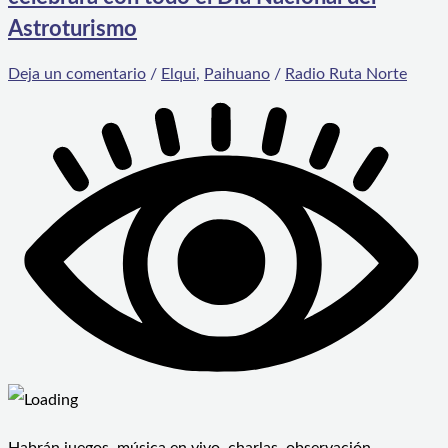
Astroturismo
Deja un comentario
/
Elqui
,
Paihuano
/
Radio Ruta Norte