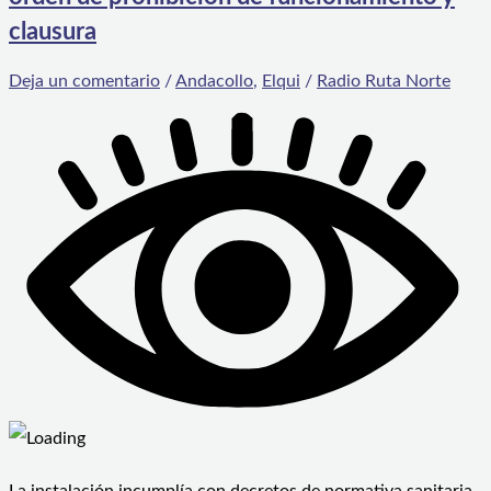
clausura
Deja un comentario
/
Andacollo
,
Elqui
/
Radio Ruta Norte