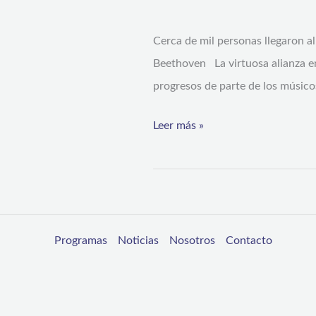
de
Cerca de mil personas llegaron a
Coquimbo
Beethoven La virtuosa alianza en
por
progresos de parte de los músicos
la
música
Leer más »
docta
Programas
Noticias
Nosotros
Contacto