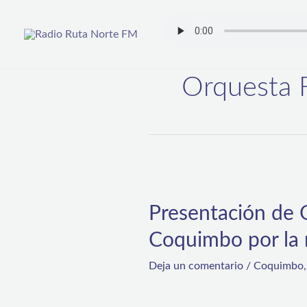
Ir
al
contenido
Orquesta 
Presentación
de
Presentación de 
Orquesta
Coquimbo por la 
Filarmónica
demostró
Deja un comentario
/
Coquimbo
alto
interés