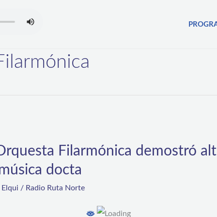
PROGR
Filarmónica
Orquesta Filarmónica demostró alt
música docta
,
Elqui
/
Radio Ruta Norte