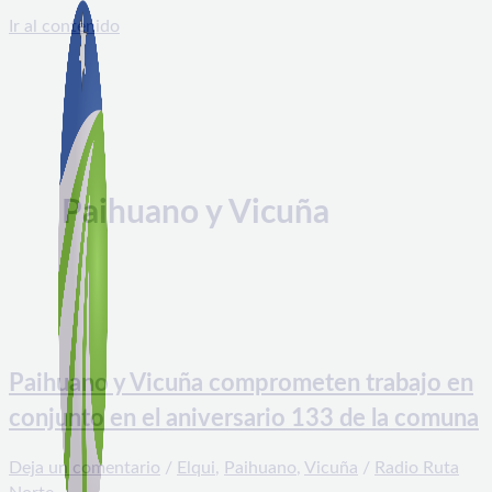
Ir al contenido
Paihuano y Vicuña
Paihuano y Vicuña comprometen trabajo en
conjunto en el aniversario 133 de la comuna
Deja un comentario
/
Elqui
,
Paihuano
,
Vicuña
/
Radio Ruta