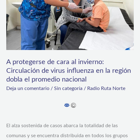
invierno:
Circulación
de
virus
influenza
en
A protegerse de cara al invierno:
la
Circulación de virus influenza en la región
dobla el promedio nacional
región
Deja un comentario
/
Sin categoría
/
Radio Ruta Norte
dobla
el
promedio
nacional
El alza sostenida de casos abarca la totalidad de las
comunas y se encuentra distribuida en todos los grupos