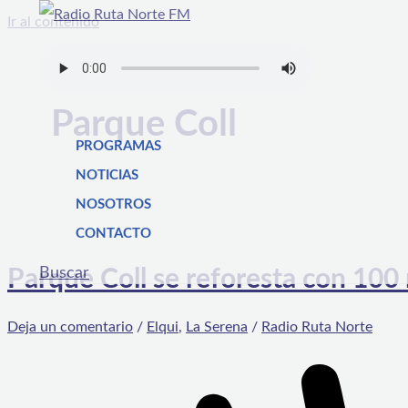
Ir al contenido
Parque Coll
PROGRAMAS
NOTICIAS
NOSOTROS
CONTACTO
Buscar
Parque Coll se reforesta con 100
Deja un comentario
/
Elqui
,
La Serena
/
Radio Ruta Norte