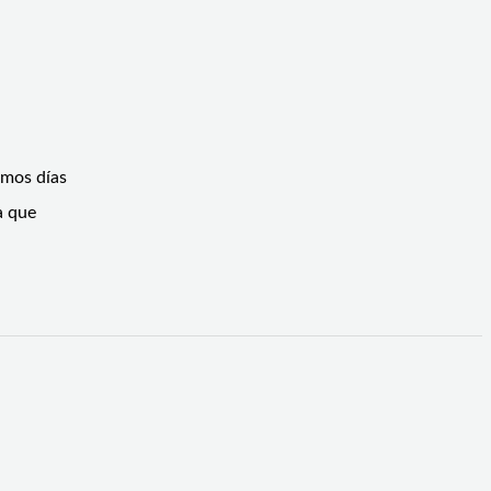
imos días
a que