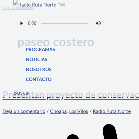
Ir al contenido
paseo costero
PROGRAMAS
NOTICIAS
NOSOTROS
CONTACTO
Buscar
Presentan proyecto de conservac
Deja un comentario
/
Choapa
,
Los Vilos
/
Radio Ruta Norte