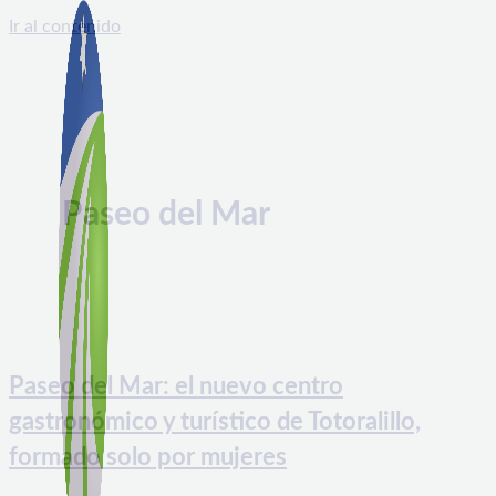
Ir al contenido
Paseo del Mar
Paseo del Mar: el nuevo centro
gastronómico y turístico de Totoralillo,
formado solo por mujeres