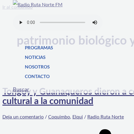
Ir al contenido
patrimonio biológico y
PROGRAMAS
NOTICIAS
NOSOTROS
CONTACTO
Buscar
Tongoy y Guanaqueros dieron a c
cultural a la comunidad
Deja un comentario
/
Coquimbo
,
Elqui
/
Radio Ruta Norte