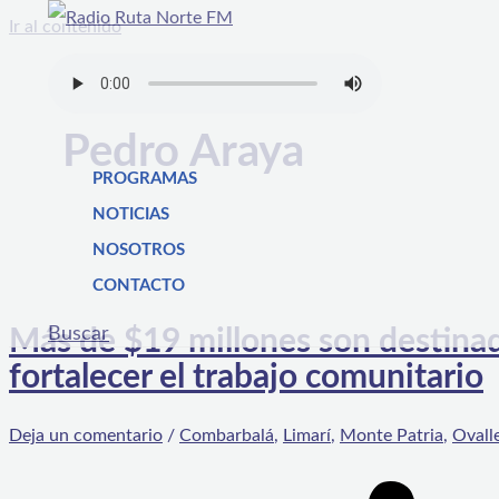
Ir al contenido
Pedro Araya
PROGRAMAS
NOTICIAS
NOSOTROS
CONTACTO
Buscar
Más de $19 millones son destinad
fortalecer el trabajo comunitario
Deja un comentario
/
Combarbalá
,
Limarí
,
Monte Patria
,
Ovall