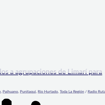
os a agrupaciones de Limarí para
e
,
Paihuano
,
Punitaqui
,
Río Hurtado
,
Toda La Región
/
Radio Rut