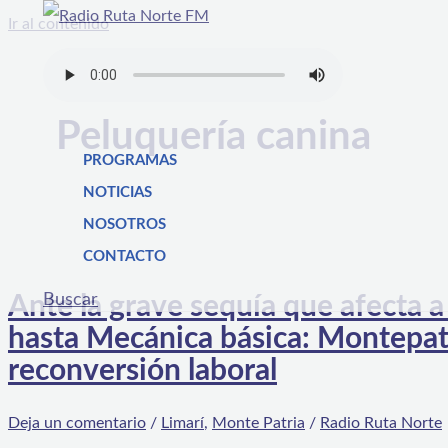
Ir al contenido
Peluquería canina
PROGRAMAS
NOTICIAS
NOSOTROS
CONTACTO
Buscar
Ante la grave sequía que afecta 
hasta Mecánica básica: Montepatr
reconversión laboral
Deja un comentario
/
Limarí
,
Monte Patria
/
Radio Ruta Norte