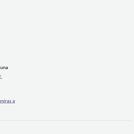
 una
E.
miras a