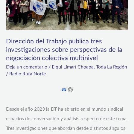
investigaciones
sobre
perspectivas
de
Dirección del Trabajo publica tres
la
investigaciones sobre perspectivas de la
negociación
negociación colectiva multinivel
colectiva
Deja un comentario
/
Elqui Limarí Choapa
,
Toda La Región
multinivel
/
Radio Ruta Norte
Desde el año 2023 la DT ha abierto en el mundo sindical
espacios de conversación y análisis respecto de este tema.
Tres investigaciones que abordan desde distintos ángulos