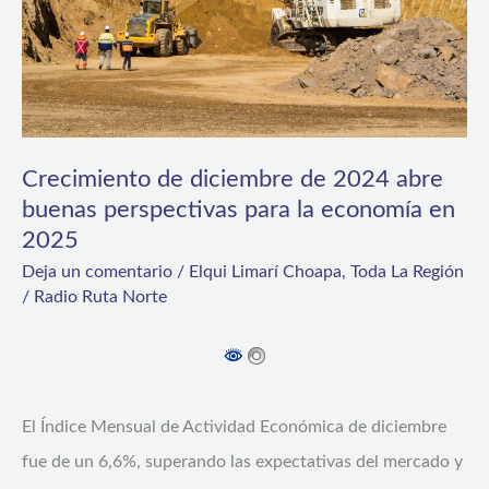
abre
buenas
perspectivas
para
la
Crecimiento de diciembre de 2024 abre
buenas perspectivas para la economía en
economía
2025
en
Deja un comentario
/
Elqui Limarí Choapa
,
Toda La Región
2025
/
Radio Ruta Norte
El Índice Mensual de Actividad Económica de diciembre
fue de un 6,6%, superando las expectativas del mercado y