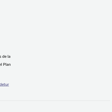
 de la
el Plan
detur