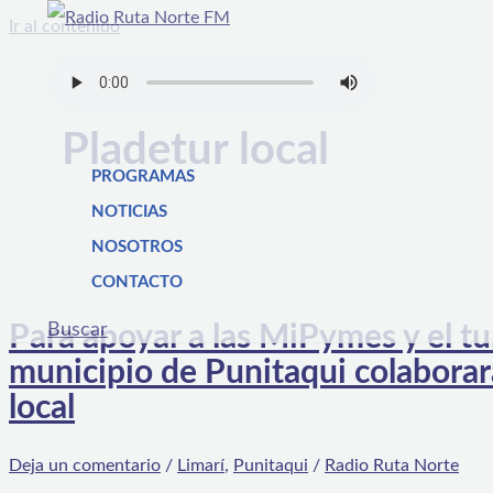
Ir al contenido
Pladetur local
PROGRAMAS
NOTICIAS
NOSOTROS
CONTACTO
Buscar
Para apoyar a las MiPymes y el 
municipio de Punitaqui colaborará
local
Deja un comentario
/
Limarí
,
Punitaqui
/
Radio Ruta Norte