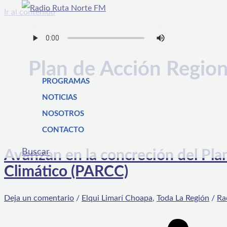
Ir al contenido
Plan de Acción Regio
PROGRAMAS
NOTICIAS
NOSOTROS
CONTACTO
Buscar
Avanzan en la concreción del Pl
Climático (PARCC)
Deja un comentario
/
Elqui Limarí Choapa
,
Toda La Región
/
Ra