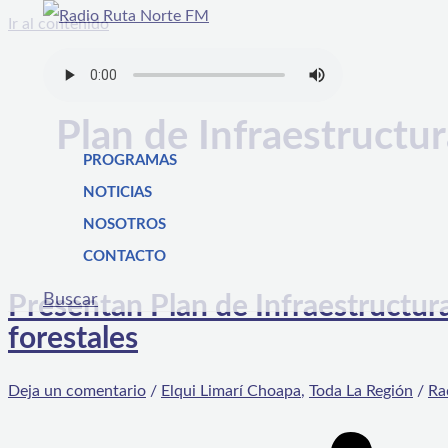
Ir al contenido
Plan de Infraestructur
PROGRAMAS
NOTICIAS
NOSOTROS
CONTACTO
Buscar
Presentan Plan de Infraestructur
forestales
Deja un comentario
/
Elqui Limarí Choapa
,
Toda La Región
/
Ra