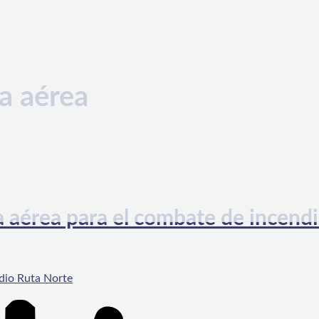
a aérea
a aérea para el combate de incend
dio Ruta Norte