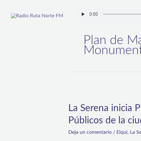
Ir
al
contenido
Plan de Ma
Monumento
La
Serena
La Serena inicia
inicia
Públicos de la ci
Plan
de
Deja un comentario
/
Elqui
,
La S
Mantención