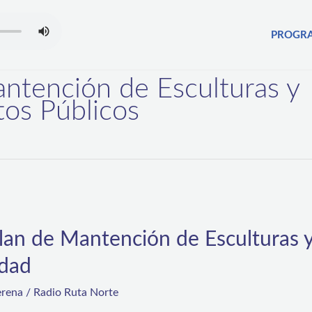
PROGR
ntención de Esculturas y
s Públicos
 Plan de Mantención de Escultura
udad
erena
/
Radio Ruta Norte