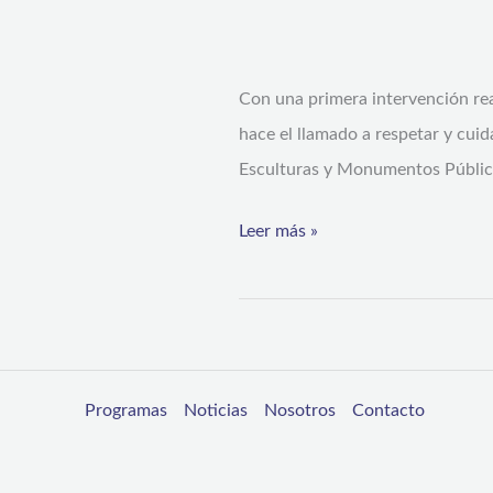
de
Esculturas
Con una primera intervención rea
y
hace el llamado a respetar y cui
Monumentos
Esculturas y Monumentos Público
Públicos
de
Leer más »
la
ciudad
Programas
Noticias
Nosotros
Contacto