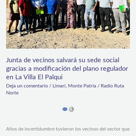
sede
social
gracias
a
modificación
del
Junta de vecinos salvará su sede social
plano
gracias a modificación del plano regulador
en La Villa El Palqui
regulador
Deja un comentario
/
Limarí
,
Monte Patria
/
Radio Ruta
en
Norte
La
Villa
El
Palqui
Años de incertidumbre tuvieron los vecinos del sector que