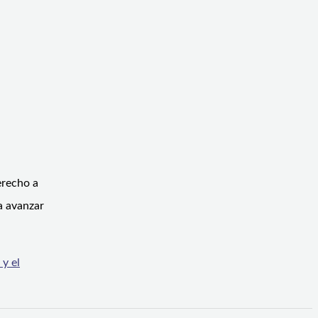
erecho a
a avanzar
y el