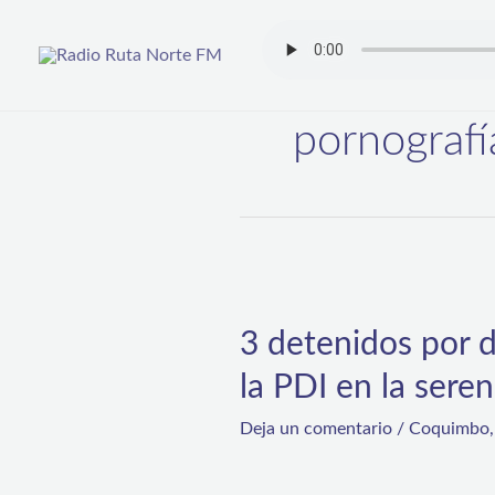
Ir
al
contenido
pornografía
3
detenidos
3 detenidos por d
por
la PDI en la sere
delitos
de
Deja un comentario
/
Coquimbo
pornografía
infantil