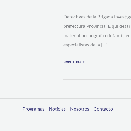
deja
Detectives de la Brigada Investig
intervención
prefectura Provincial Elqui desa
de
material pornográfico infantil, e
la
especialistas de la […]
PDI
en
Leer más »
la
serena
y
coquimbo
Programas
Noticias
Nosotros
Contacto