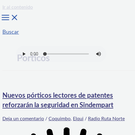
Ir al contenido
Buscar
Porticos
Nuevos pórticos lectores de patentes
reforzarán la seguridad en Sindempart
Deja un comentario
/
Coquimbo
,
Elqui
/
Radio Ruta Norte