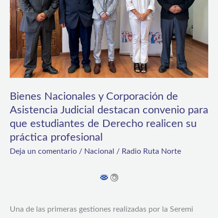
Asistencia
Judicial
destacan
convenio
para
que
Bienes Nacionales y Corporación de
estudiantes
Asistencia Judicial destacan convenio para
que estudiantes de Derecho realicen su
de
práctica profesional
Derecho
Deja un comentario
/
Nacional
/
Radio Ruta Norte
realicen
su
práctica
profesional
Una de las primeras gestiones realizadas por la Seremi