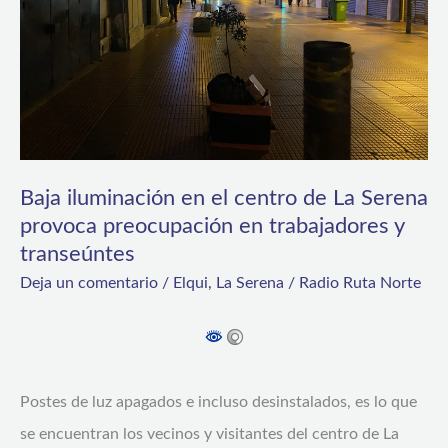
de
La
Serena
provoca
preocupación
en
Baja iluminación en el centro de La Serena
trabajadores
provoca preocupación en trabajadores y
transeúntes
y
Deja un comentario
/
Elqui
,
La Serena
/
Radio Ruta Norte
transeúntes
Postes de luz apagados e incluso desinstalados, es lo que
se encuentran los vecinos y visitantes del centro de La