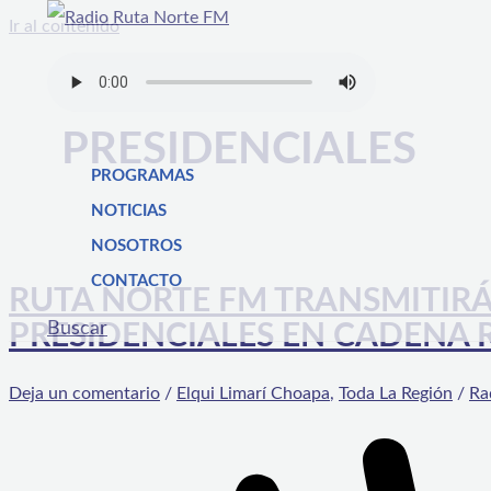
Ir al contenido
PRESIDENCIALES
PROGRAMAS
NOTICIAS
NOSOTROS
CONTACTO
RUTA NORTE FM TRANSMITIRÁ
Buscar
PRESIDENCIALES EN CADENA 
Deja un comentario
/
Elqui Limarí Choapa
,
Toda La Región
/
Ra