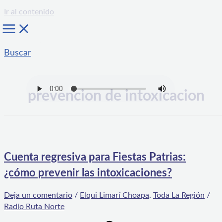
Ir al contenido
Buscar
prevencion de intoxicacion
Cuenta regresiva para Fiestas Patrias:
¿cómo prevenir las intoxicaciones?
Deja un comentario
/
Elqui Limarí Choapa
,
Toda La Región
/
Radio Ruta Norte