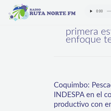
Ir
al
contenido
primera es
enfoque te
Coquimbo:
Pescadores
Coquimbo: Pescad
y
INDESPA en el co
pescadoras
artesanales
productivo con en
participan