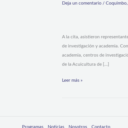
Deja un comentario
/
Coquimbo
junto
a
INDESPA
en
A la cita, asistieron representan
el
de investigación y academia. Con
co-
academia, centros de investigació
diseño
de la Acuicultura de […]
de
Leer más »
la
primera
estrategia
de
fomento
Programas
Noticias
Nosotros
Contacto
productivo