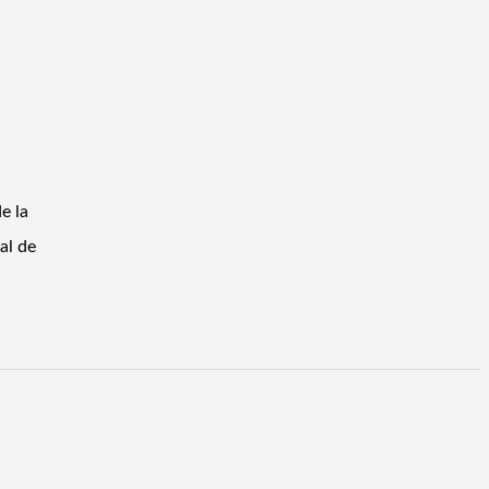
e la
al de