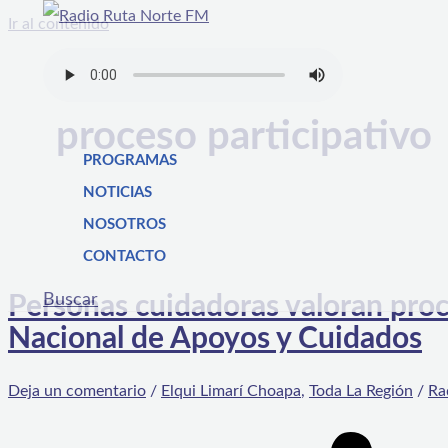
Ir al contenido
proceso participativo
PROGRAMAS
NOTICIAS
NOSOTROS
CONTACTO
Buscar
Personas cuidadoras valoran proce
Nacional de Apoyos y Cuidados
Deja un comentario
/
Elqui Limarí Choapa
,
Toda La Región
/
Ra