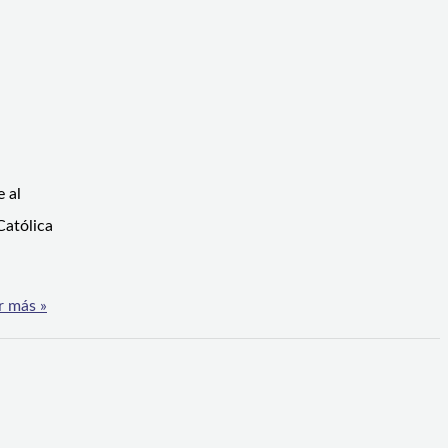
e al
Católica
r más »