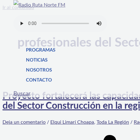
Ir al contenido
profesionales del Sec
PROGRAMAS
NOTICIAS
NOSOTROS
CONTACTO
Buscar
Proyecto fortalecerá las capacida
del Sector Construcción en la re
Deja un comentario
/
Elqui Limarí Choapa
,
Toda La Región
/
Ra