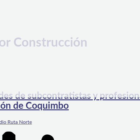
tor Construcción
des de subcontratistas y profesion
gión de Coquimbo
dio Ruta Norte