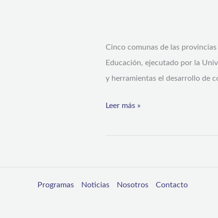
ejecutado
por
Userena:
Cinco comunas de las provincias 
Profesores,
Educación, ejecutado por la Univ
Orientadores,
y herramientas el desarrollo de c
Directores
Leer más »
y
Sostenedores
participan
en
Jornada
Programas
Noticias
Nosotros
Contacto
de
Convivencia
Escolar