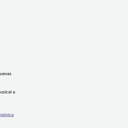
nuevas
usical a
rmónica