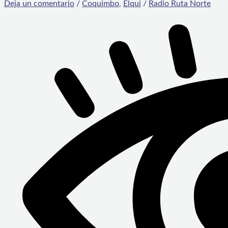
Deja un comentario
/
Coquimbo
,
Elqui
/
Radio Ruta Norte