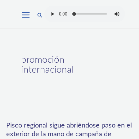
Ir
Buscar
al
contenido
promoción
internacional
Pisco
regional
Pisco regional sigue abriéndose paso en el
sigue
exterior de la mano de campaña de
abriéndose