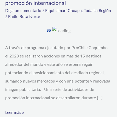
promoción internacional
paso
Deja un comentario
/
Elqui Limarí Choapa
,
Toda La Región
en
/
Radio Ruta Norte
el
exterior
de
A través de programa ejecutado por ProChile Coquimbo,
la
el 2023 se realizaron acciones en más de 15 destinos
mano
alrededor del mundo y este año se espera seguir
de
potenciando el posicionamiento del destilado regional,
campaña
sumando nuevos mercados y con una potente y renovada
de
imagen publicitaria. Una serie de actividades de
promoción
promoción internacional se desarrollaron durante […]
internacional
Leer más »