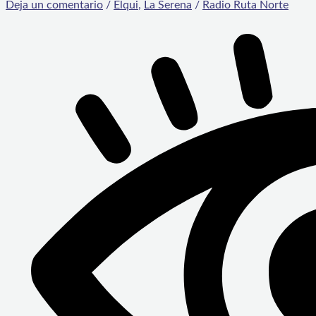
Deja un comentario
/
Elqui
,
La Serena
/
Radio Ruta Norte