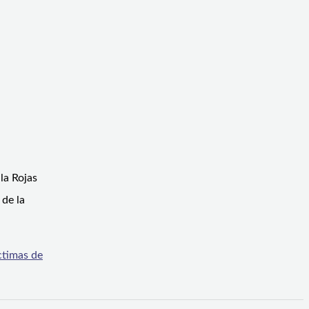
la Rojas
 de la
íctimas de