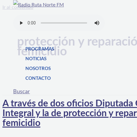
Ir al contenido
protección y reparació
femicidio
PROGRAMAS
NOTICIAS
NOSOTROS
CONTACTO
Buscar
A través de dos oficios Diputada C
Integral y la de protección y repa
femicidio