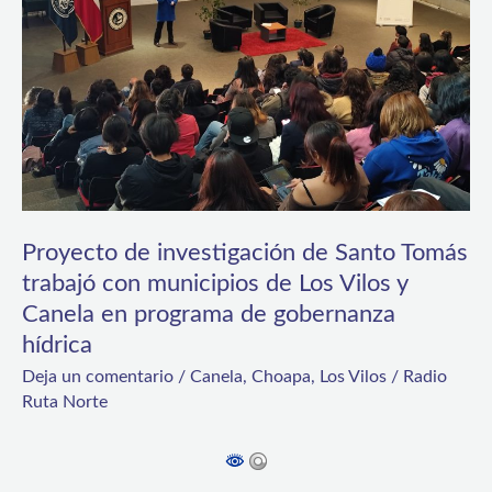
Santo
Tomás
trabajó
con
municipios
de
Los
Proyecto de investigación de Santo Tomás
Vilos
trabajó con municipios de Los Vilos y
Canela en programa de gobernanza
y
hídrica
Canela
Deja un comentario
/
Canela
,
Choapa
,
Los Vilos
/
Radio
en
Ruta Norte
programa
de
gobernanza