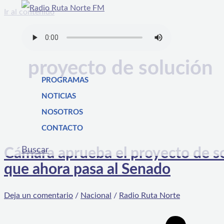
Ir al contenido
proyecto de solución
PROGRAMAS
NOTICIAS
NOSOTROS
CONTACTO
Buscar
Cámara aprueba el proyecto de so
que ahora pasa al Senado
Deja un comentario
/
Nacional
/
Radio Ruta Norte