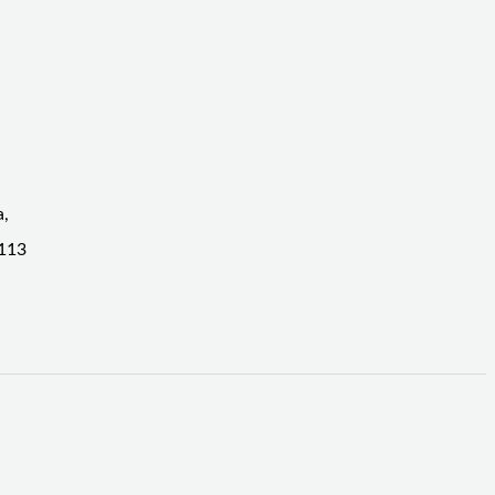
a,
 113