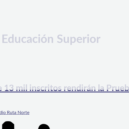
 Educación Superior
13 mil inscritos rendirán la Prue
dio Ruta Norte