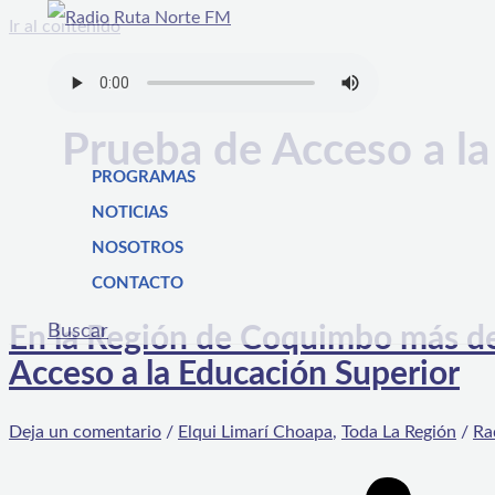
Ir al contenido
Prueba de Acceso a la
PROGRAMAS
NOTICIAS
NOSOTROS
CONTACTO
Buscar
En la Región de Coquimbo más de 
Acceso a la Educación Superior
Deja un comentario
/
Elqui Limarí Choapa
,
Toda La Región
/
Ra