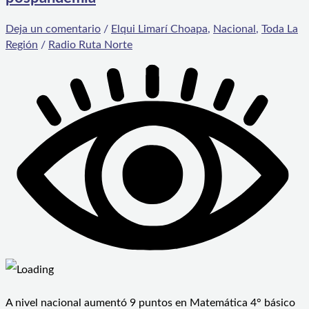
Deja un comentario
/
Elqui Limarí Choapa
,
Nacional
,
Toda La
Región
/
Radio Ruta Norte
A nivel nacional aumentó 9 puntos en Matemática 4° básico