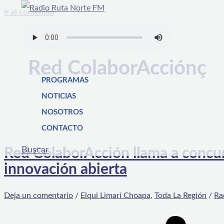
Ir al contenido
Red ColaborAcciónç
PROGRAMAS
NOTICIAS
NOSOTROS
CONTACTO
Buscar
Red ColaborAcción llama a concur
innovación abierta
Deja un comentario
/
Elqui Limarí Choapa
,
Toda La Región
/
Ra