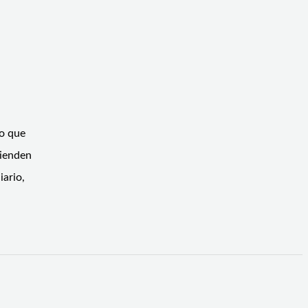
bo que
tienden
iario,