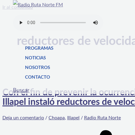
Ir al contenido
reductores de velocid
PROGRAMAS
NOTICIAS
NOSOTROS
CONTACTO
Buscar
Con el fin de prevenir la ocurren
Illapel instaló reductores de vel
Deja un comentario
/
Choapa
,
Illapel
/
Radio Ruta Norte