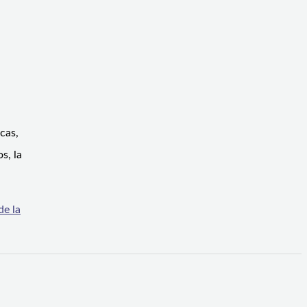
cas,
s, la
de la