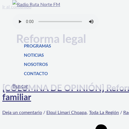
Ir al contenido
Reforma legal
PROGRAMAS
NOTICIAS
NOSOTROS
CONTACTO
Buscar
[COLUMNA DE OPINIÓN] Reforma le
familiar
Deja un comentario
/
Elqui Limarí Choapa
,
Toda La Región
/
Ra