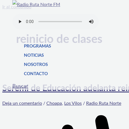
Ir al contenido
reinicio de clases
PROGRAMAS
NOTICIAS
NOSOTROS
CONTACTO
Buscar
Seremi de Educación adelanta rein
Deja un comentario
/
Choapa
,
Los Vilos
/
Radio Ruta Norte