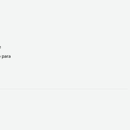
e
p para