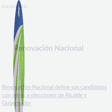
Ir al contenido
Renovación Nacional
Renovación Nacional define sus candidatos
con miras a elecciones de Alcalde y
Gobernador