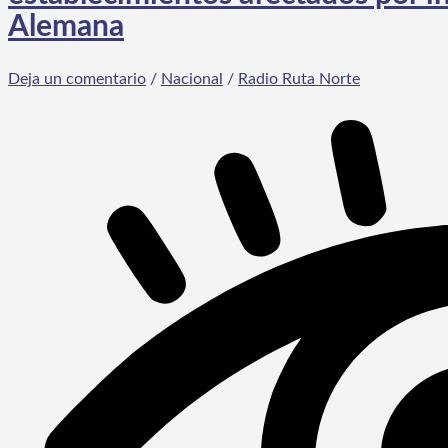
Alemana
Deja un comentario
/
Nacional
/
Radio Ruta Norte