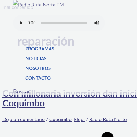
Ir al contenido
reparación
PROGRAMAS
NOTICIAS
NOSOTROS
CONTACTO
Buscar
Con millonaria inversión dan inici
Coquimbo
Deja un comentario
/
Coquimbo
,
Elqui
/
Radio Ruta Norte