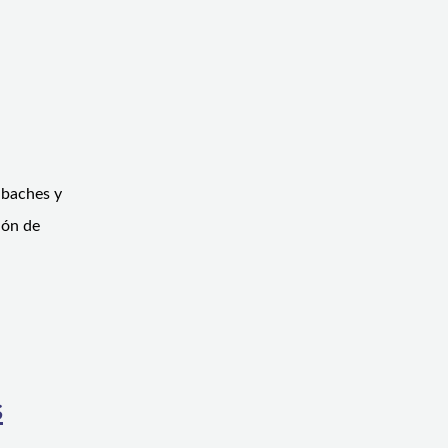
 baches y
ión de
s