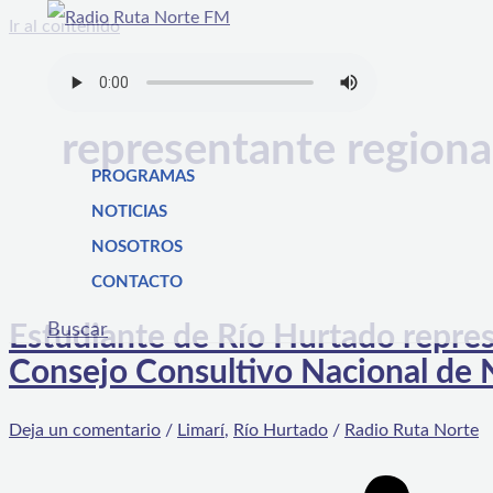
Ir al contenido
representante regiona
PROGRAMAS
NOTICIAS
NOSOTROS
CONTACTO
Buscar
Estudiante de Río Hurtado repre
Consejo Consultivo Nacional de 
Deja un comentario
/
Limarí
,
Río Hurtado
/
Radio Ruta Norte