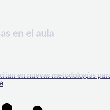
as en el aula
acitan en nuevas metodologías par
a