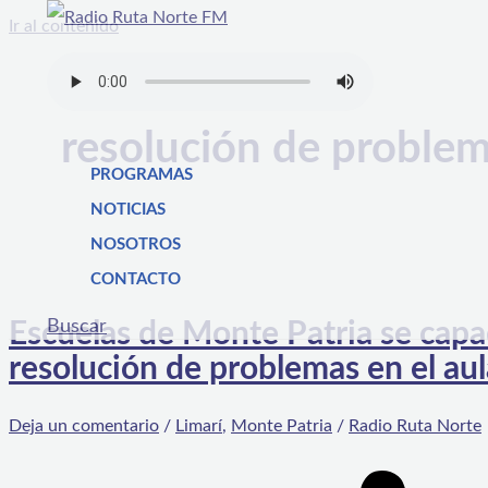
Ir al contenido
resolución de problem
PROGRAMAS
NOTICIAS
NOSOTROS
CONTACTO
Buscar
Escuelas de Monte Patria se cap
resolución de problemas en el aul
Deja un comentario
/
Limarí
,
Monte Patria
/
Radio Ruta Norte