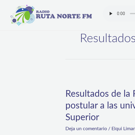
Ir
al
contenido
Resultados
Resultados
de
Resultados de la 
la
postular a las un
PAES:
231
Superior
mil
Deja un comentario
/
Elqui Lima
personas