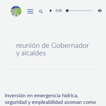
Ir
Buscar
al
contenido
reunión de Gobernador
y alcaldes
Inversión
en
Inversión en emergencia hídrica,
emergencia
seguridad y empleabilidad asoman como
hídrica,