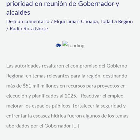
prioridad en reunión de Gobernador y
seguridad
alcaldes
y
Deja un comentario
/
Elqui Limarí Choapa
,
Toda La Región
/
Radio Ruta Norte
empleabilidad
asoman
como
prioridad
Las autoridades resaltaron el compromiso del Gobierno
en
Regional en temas relevantes para la región, destinando
reunión
más de $51 mil millones en recursos para proyectos en
de
ejecución y planificados al 2025. Reactivar el empleo,
Gobernador
mejorar los espacios públicos, fortalecer la seguridad y
y
enfrentar la escasez hídrica fueron algunos de los temas
alcaldes
abordados por el Gobernador […]