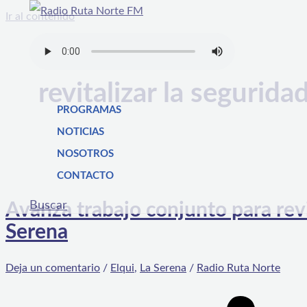
Ir al contenido
revitalizar la segurida
PROGRAMAS
NOTICIAS
NOSOTROS
CONTACTO
Buscar
Avanza trabajo conjunto para revi
Serena
Deja un comentario
/
Elqui
,
La Serena
/
Radio Ruta Norte