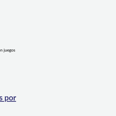
on juegos
s por