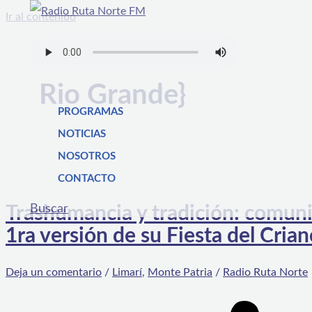
Ir al contenido
Rio Grande}
PROGRAMAS
NOTICIAS
NOSOTROS
CONTACTO
Buscar
Trashumancia y tradición: comuni
1ra versión de su Fiesta del Cria
Deja un comentario
/
Limarí
,
Monte Patria
/
Radio Ruta Norte