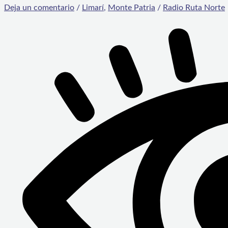
Deja un comentario
/
Limarí
,
Monte Patria
/
Radio Ruta Norte