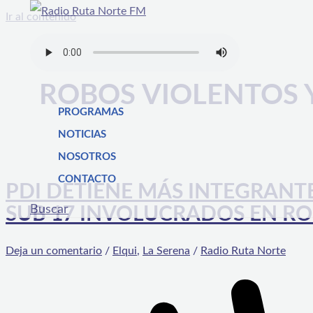
Ir al contenido
ROBOS VIOLENTOS 
PROGRAMAS
NOTICIAS
NOSOTROS
CONTACTO
PDI DETIENE MÁS INTEGRANT
Buscar
SUB 17 INVOLUCRADOS EN RO
Deja un comentario
/
Elqui
,
La Serena
/
Radio Ruta Norte